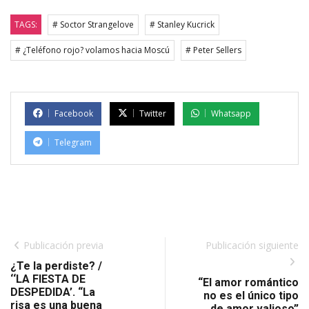
TAGS:
# Soctor Strangelove
# Stanley Kucrick
# ¿Teléfono rojo? volamos hacia Moscú
# Peter Sellers
Facebook
Twitter
Whatsapp
Telegram
Publicación previa
Publicación siguiente
¿Te la perdiste? /
‘‘LA FIESTA DE
“El amor romántico
DESPEDIDA’. “La
no es el único tipo
risa es una buena
de amor valioso”