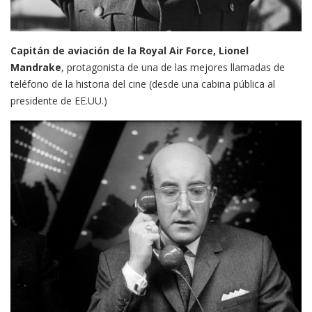
Capitán de aviación de la Royal Air Force, Lionel
Mandrake
, protagonista de una de las mejores llamadas de
teléfono de la historia del cine (desde una cabina pública al
presidente de EE.UU.)