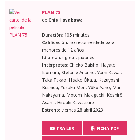
PLAN 75
de
Chie Hayakawa
Duración:
105 minutos
Calificación:
no recomendada para
menores de 12 años
Idioma original:
japonés
Intérpretes:
Chieko Baisho, Hayato
Isomura, Stefanie Arianne, Yumi Kawai,
Taka Takao, Hisako Ôkata, Kazuyoshi
Kushida, Yûsaku Mori, Yôko Yano, Mari
Nakayama, Motomi Makiguchi, Koshirô
Asami, Hiroaki Kawatsure
Estreno:
viernes 28 abril 2023
TRAILER
FICHA PDF