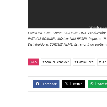
C
AROLINE LINK.
Guion:
CAROLINE LINK.
Producción:
PATRICIA ROMMEL.
Música:
NIKI REISER. Reparto:
UL
Distribuidora: SURTSEY FILMS. Estreno: 5 de septie
TAGS:
# Samuel Schneider
# Hafsia Herzi
# Ulr
Facebook
Twitter
Whats