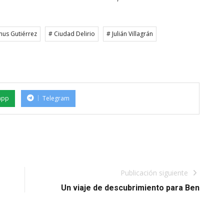
hus Gutiérrez
# Ciudad Delirio
# Julián Villagrán
app
Telegram
Publicación siguiente
Un viaje de descubrimiento para Ben