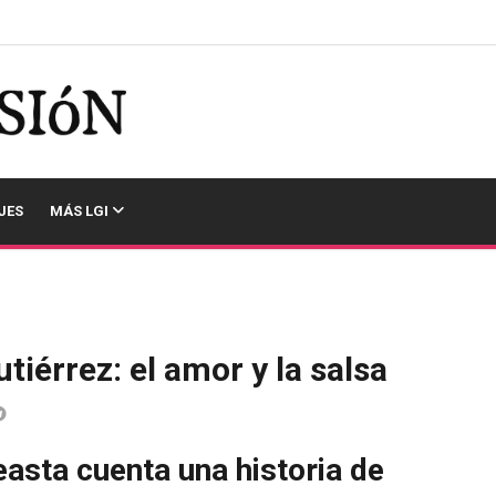
JES
MÁS LGI
iérrez: el amor y la salsa
easta cuenta una historia de