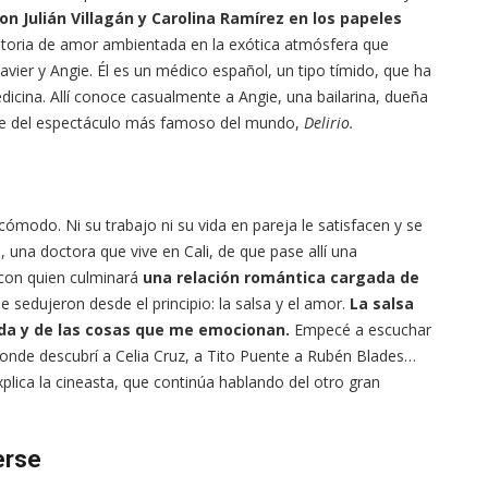
on Julián Villagán y Carolina Ramírez en los papeles
historia de amor ambientada en la exótica atmósfera que
 Javier y Angie. Él es un médico español, un tipo tímido, que ha
dicina. Allí conoce casualmente a Angie, una bailarina, dueña
rte del espectáculo más famoso del mundo,
Delirio.
ómodo. Ni su trabajo ni su vida en pareja le satisfacen y se
 una doctora que vive en Cali, de que pase allí una
 con quien culminará
una relación romántica cargada de
 sedujeron desde el principio: la salsa y el amor.
La salsa
da y de las cosas que me emocionan.
Empecé a escuchar
 donde descubrí a Celia Cruz, a Tito Puente a Rubén Blades…
xplica la cineasta, que continúa hablando del otro gran
erse