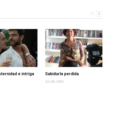
aternidad e intriga
Sabiduría perdida
8M
es
Oct 06, 2020
ig
Mar