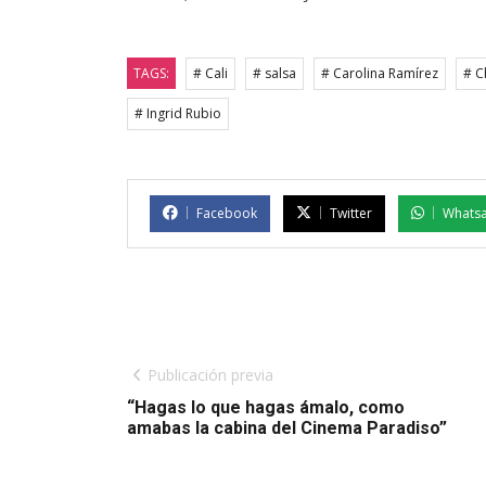
TAGS:
# Cali
# salsa
# Carolina Ramírez
# C
# Ingrid Rubio
Facebook
Twitter
Whats
Publicación previa
“Hagas lo que hagas ámalo, como
amabas la cabina del Cinema Paradiso”