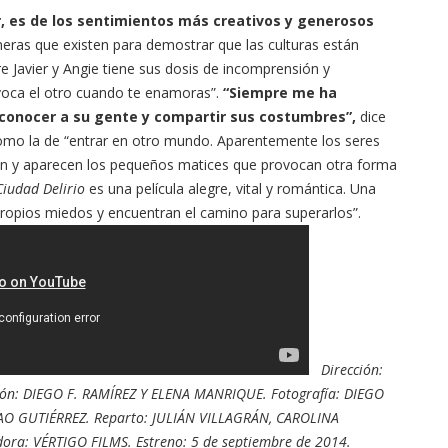
r, es de los sentimientos más creativos y generosos
neras que existen para demostrar que las culturas están
 Javier y Angie tiene sus dosis de incomprensión y
ovoca el otro cuando te enamoras”.
“Siempre me ha
, conocer a su gente y compartir sus costumbres”,
dice
como la de “entrar en otro mundo. Aparentemente los seres
n y aparecen los pequeños matices que provocan otra forma
Ciudad Delirio
es una película alegre, vital y romántica. Una
propios miedos y encuentran el camino para superarlos”.
Dirección:
ón: DIEGO F. RAMÍREZ Y ELENA MANRIQUE. Fotografía: DIEGO
TAO GUTIÉRREZ. Reparto: JULIÁN VILLAGRÁN, CAROLINA
ora: VÉRTIGO FILMS. Estreno: 5 de septiembre de 2014.