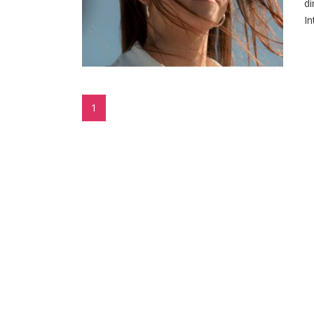
di
In
1