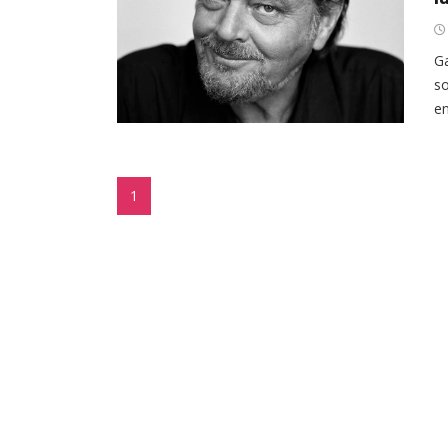
Ga
so
en
1