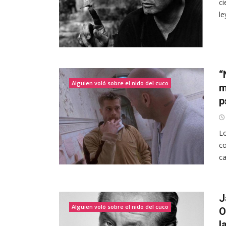
ci
le
“
Alguien voló sobre el nido del cuco
m
p
Lo
co
ca
J
Alguien voló sobre el nido del cuco
O
l