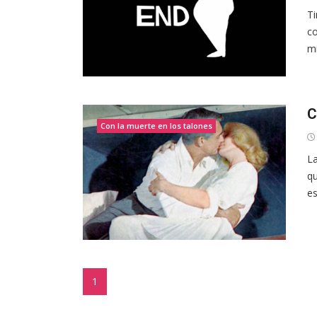
Ti
co
mi
C
Con la muerte en los talones
La
qu
es
1