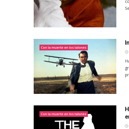
co
Se
I
Con la muerte en los talones
Ha
gr
pr
H
Con la muerte en los talones
e