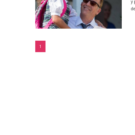
y 
de
1