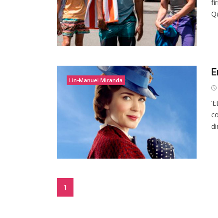
fi
Qu
E
Lin-Manuel Miranda
‘E
co
di
1