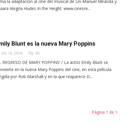
rma la adaptación al cine del musical de Lin-Manuel Miranda y
iara Alegría Hudes In the Height. www.cinesre...
mily Blunt es la nueva Mary Poppins
Dic 18, 2018
00
L REGRESO DE MARY POPPINS’ / La actriz Emily Blunt se
nvierte en la nueva Mary Poppins del cine, en esta película
rigida por Rob Marshall y en la que reaparece D...
Página 1 de 1