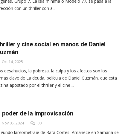
rgenes, Grupo 7, La isla mínima o Modelo 77, se pasa a la
rección con un thriller con a...
hriller y cine social en manos de Daniel
uzmán
Oct 14, 2025
s desahucios, la pobreza, la culpa y los afectos son los
mas clave de La deuda, película de Daniel Guzmán, que esta
z ha apostado por el thriller y el cine ...
l poder de la improvisación
Nov 05, 2024
00
egundo largometraje de Rafa Cortés, Amanece en Samaná se