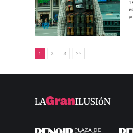
‘
es
pr
1
2
3
>>