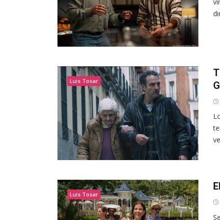
ví
di
T
Luis Tosar
G
Lo
te
ve
E
Luis Tosar
S