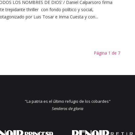
TODOS LOS NOMBRES DE DIOS’ / Daniel Calparsoro firma
te trepidante thriller con fondo político y social,
otagonizado por Luis Tosar e Inma Cuesta y con...
Página 1 de 7
"La patria es el último refugio de los cobardes"
Senderos de gloria