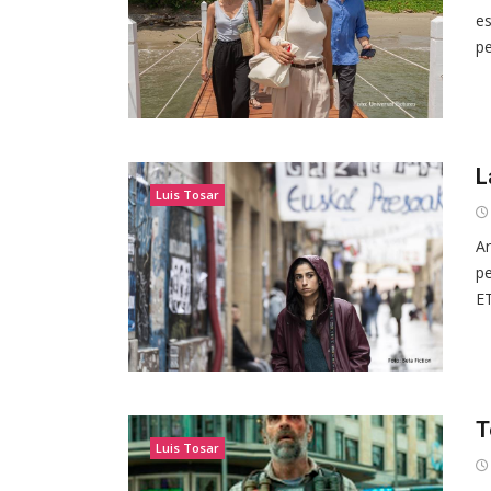
es
pe
L
Luis Tosar
Ar
pe
ET
T
Luis Tosar