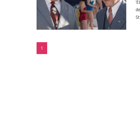
‘E
de
St
1