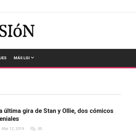
JES
MÁS LGI
a última gira de Stan y Ollie, dos cómicos
eniales
Mar 12, 2019
00