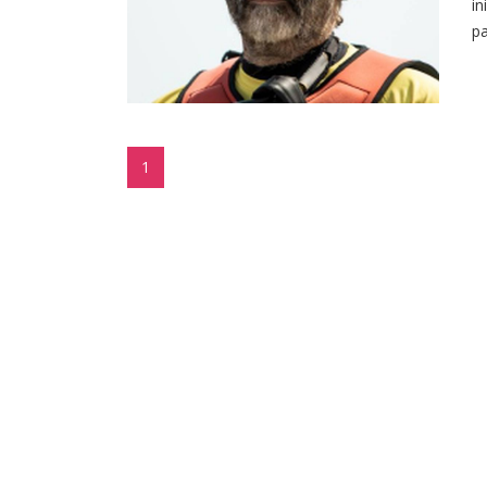
in
pa
1