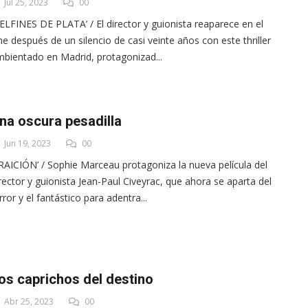
Jul 25, 2023
00
ELFINES DE PLATA’ / El director y guionista reaparece en el
ne después de un silencio de casi veinte años con este thriller
bientado en Madrid, protagonizad...
na oscura pesadilla
Jun 19, 2023
00
RAICIÓN’ / Sophie Marceau protagoniza la nueva película del
rector y guionista Jean-Paul Civeyrac, que ahora se aparta del
rror y el fantástico para adentra...
os caprichos del destino
Abr 25, 2023
00