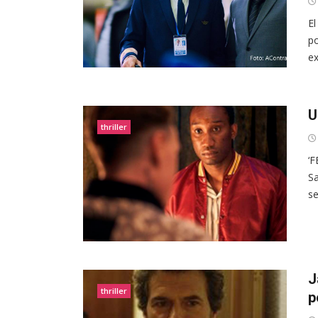
El
po
ex
U
thriller
‘F
Sa
se
J
thriller
p