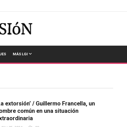
JES
MÁS LGI
La extorsión’ / Guillermo Francella, un
ombre común en una situación
xtraordinaria