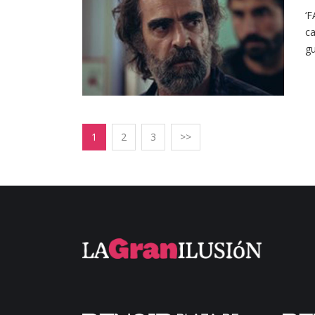
‘F
ca
gu
1
2
3
>>