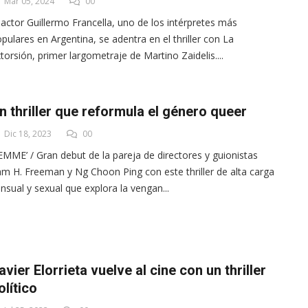
Mar 05, 2024
00
 actor Guillermo Francella, uno de los intérpretes más
pulares en Argentina, se adentra en el thriller con La
torsión, primer largometraje de Martino Zaidelis....
n thriller que reformula el género queer
Dic 18, 2023
00
EMME’ / Gran debut de la pareja de directores y guionistas
m H. Freeman y Ng Choon Ping con este thriller de alta carga
nsual y sexual que explora la vengan...
avier Elorrieta vuelve al cine con un thriller
olítico