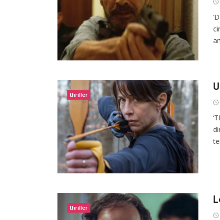
‘D
ci
am
U
thriller
‘T
di
te
L
thriller