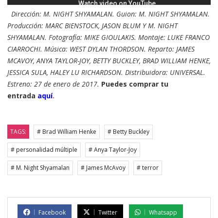
Dirección: M. NIGHT SHYAMALAN. Guion: M. NIGHT SHYAMALAN.
Producción: MARC BIENSTOCK, JASON BLUM Y M. NIGHT
SHYAMALAN. Fotografía: MIKE GIOULAKIS. Montaje: LUKE FRANCO
CIARROCHI. Música: WEST DYLAN THORDSON. Reparto: JAMES
MCAVOY, ANYA TAYLOR-JOY, BETTY BUCKLEY, BRAD WILLIAM HENKE,
JESSICA SULA, HALEY LU RICHARDSON. Distribuidora: UNIVERSAL.
Estreno: 27 de enero de 2017.
Puedes comprar tu
entrada
aquí
.
TAGS:
# Brad William Henke
# Betty Buckley
# personalidad múltiple
# Anya Taylor-Joy
# M. Night Shyamalan
# James McAvoy
# terror
Facebook
Twitter
Whatsapp