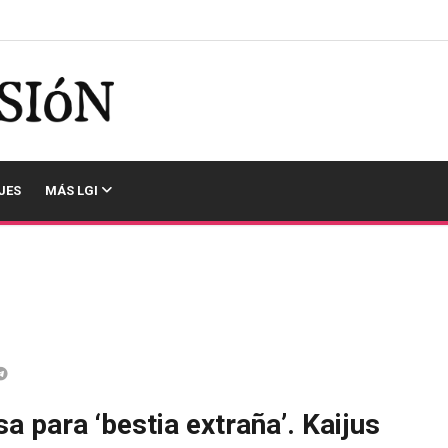
JES
MÁS LGI
a para ‘bestia extraña’. Kaijus