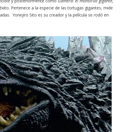
ncible
y posteriormente como
Gamera: el monstruo gigante
,
éxito. Pertenece a la especie de las tortugas gigantes, mide
adas. Yonejiro Sito es su creador y la película se rodó en