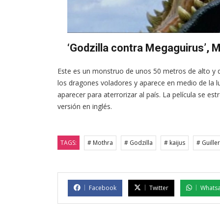
‘Godzilla contra Megaguirus’,
Este es un monstruo de unos 50 metros de alto y d
los dragones voladores y aparece en medio de la l
aparecer para aterrorizar al país. La película se es
versión en inglés.
TAGS:
# Mothra
# Godzilla
# kaijus
# Guille
Facebook
Twitter
Whats