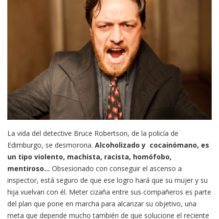
La vida del detective Bruce Robertson, de la policía de
Edimburgo, se desmorona.
Alcoholizado y cocainómano, es
un tipo violento, machista, racista, homófobo,
mentiroso…
Obsesionado con conseguir el ascenso a
inspector, está seguro de que ese logro hará que su mujer y su
hija vuelvan con él. Meter cizaña entre sus compañeros es parte
del plan que pone en marcha para alcanzar su objetivo, una
meta que depende mucho también de que solucione el reciente