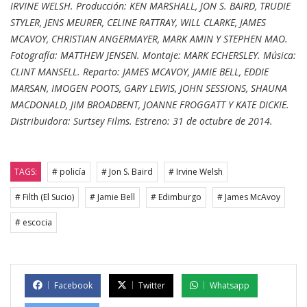
IRVINE WELSH.
Producción: KEN MARSHALL, JON S. BAIRD, TRUDIE
STYLER, JENS MEURER, CELINE RATTRAY, WILL CLARKE, JAMES
MCAVOY, CHRISTIAN ANGERMAYER, MARK AMIN Y STEPHEN MAO.
Fotografía: MATTHEW JENSEN. Montaje: MARK ECHERSLEY. Música:
CLINT MANSELL. Reparto: JAMES MCAVOY, JAMIE BELL, EDDIE
MARSAN, IMOGEN POOTS, GARY LEWIS, JOHN SESSIONS, SHAUNA
MACDONALD, JIM BROADBENT, JOANNE FROGGATT Y KATE DICKIE.
Distribuidora: Surtsey Films. Estreno: 31 de octubre de 2014.
TAGS:
# policía
# Jon S. Baird
# Irvine Welsh
# Filth (El Sucio)
# Jamie Bell
# Edimburgo
# James McAvoy
# escocia
Facebook
Twitter
Whatsapp