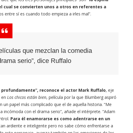
el cual se convierten unos a otros en referentes a
s entre sí es cuando todo empieza a irles mal”.
elículas que mezclan la comedia
rama serio”, dice Ruffalo
 profundamente”, reconoce el actor Mark Ruffalo
, eje
e en
Los chicos están bien
, película por la que Blumberg aspiró
con un papel más complicado que el de aquella historia. “Me
ia incómoda con el drama serio”, añade el intérprete. “Adam
ntrol.
Para él enamorarse es como adentrarse en un
tan ardiente e inteligente pero no sabe cómo enfrentarse a
és de este personaje, avanza también en las emociones de los