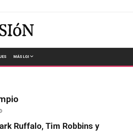
JES
MÁS LGI
impio
ark Ruffalo, Tim Robbins y