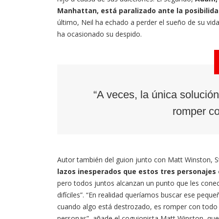
Manhattan, está paralizado ante la posibilid
último, Neil ha echado a perder el sueño de su vid
ha ocasionado su despido.
“A veces, la única solució
romper co
Autor también del guion junto con Matt Winston, S
lazos inesperados que estos tres personajes
pero todos juntos alcanzan un punto que les cone
difíciles”. “En realidad queríamos buscar ese pequeñ
cuando algo está destrozado, es romper con todo l
personas”, añade el coguionista Matt Winston, que