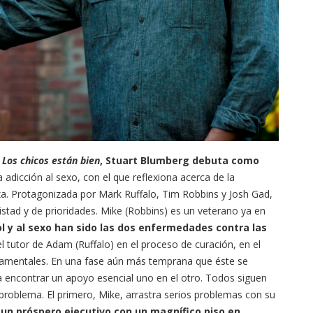
o
Los chicos están bien
, Stuart Blumberg debuta como
adicción al sexo, con el que reflexiona acerca de la
. Protagonizada por Mark Ruffalo, Tim Robbins y Josh Gad,
stad y de prioridades. Mike (Robbins) es un veterano ya en
ol y al sexo han sido las dos enfermedades contra las
el tutor de Adam (Ruffalo) en el proceso de curación, en el
damentales. En una fase aún más temprana que éste se
a encontrar un apoyo esencial uno en el otro. Todos siguen
problema. El primero, Mike, arrastra serios problemas con su
un próspero ejecutivo con un magnífico piso en