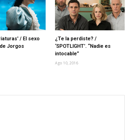
iaturas' / El sexo
¿Te la perdiste? /
Lo
 de Jorgos
‘SPOTLIGHT’. “Nadie es
m
s
intocable”
Jul
Ago 10, 2016