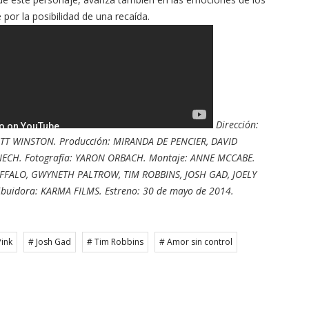
or la posibilidad de una recaída.
Dirección:
T WINSTON. Producción: MIRANDA DE PENCIER, DAVID
NECH. Fotografía: YARON ORBACH. Montaje: ANNE MCCABE.
FFALO, GWYNETH PALTROW, TIM ROBBINS, JOSH GAD, JOELY
buidora: KARMA FILMS. Estreno: 30 de mayo de 2014.
Pink
# Josh Gad
# Tim Robbins
# Amor sin control