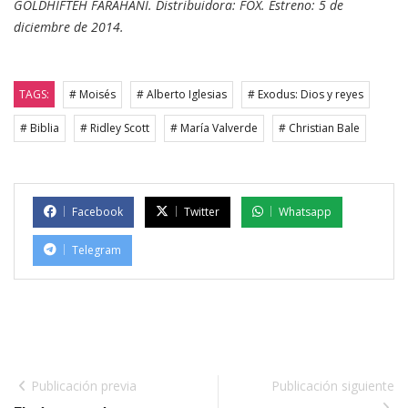
GOLDHIFTEH FARAHANI. Distribuidora: FOX. Estreno: 5 de
diciembre de 2014.
TAGS:
# Moisés
# Alberto Iglesias
# Exodus: Dios y reyes
# Biblia
# Ridley Scott
# María Valverde
# Christian Bale
Facebook
Twitter
Whatsapp
Telegram
Publicación previa
Publicación siguiente