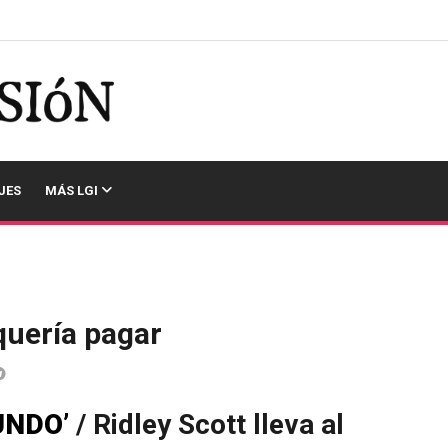
JES
MÁS LGI
quería pagar
UNDO’
/ Ridley Scott lleva al