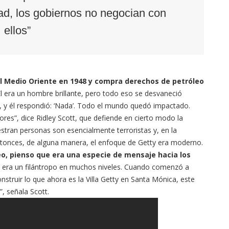
idad, los gobiernos no negocian con
ellos”
al Medio Oriente en 1948 y compra derechos de petróleo
Él era un hombre brillante, pero todo eso se desvaneció
, y él respondió: ‘Nada’. Todo el mundo quedó impactado.
ores”, dice Ridley Scott, que defiende en cierto modo la
tran personas son esencialmente terroristas y, en la
Entonces, de alguna manera, el enfoque de Getty era moderno.
reo, pienso que era una especie de mensaje hacia los
l era un filántropo en muchos niveles. Cuando comenzó a
struir lo que ahora es la Villa Getty en Santa Mónica, este
”, señala Scott.