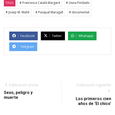
TAGS:
# Francesca Català Margarit
# Lluna Pindado
# Josep M. Mañé
# Pasqual Maragall
# documental
Facebook
Twitter
Whatsapp
Telegram
Publicación previa
Publicación siguiente
Sexo, peligro y
muerte
Los primeros cien
años de ‘El chico’