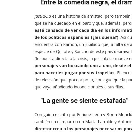
Entre la comedia negra, el drama
Justi&Cia
es una historia de amistad, pero también d
que se ha quedado en el paro y que, además, perd
está cansado de ver cada día en los informat
de los políticos españoles (¿les suena?)
. Así q
encuentra con Ramón, un jubilado que, a falta de a
especie de Quijote y Sancho de este país depravado
Respuesta directa a la crisis, la película se mueve e
personajes van buscando uno a uno, desde el N
para hacerles pagar por sus tropelías.
El encue
de televisión que, poco a poco, consigue que la 
que vaya añadiendo incondicionales a sus filas.
“La gente se siente estafada”
Con guion escrito por Enrique León y Borja Monclús
también en el reparto con Marta Larralde y Antoni
director crea a los personajes necesarios para