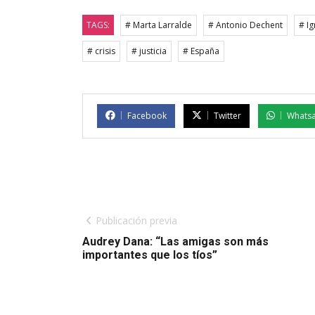
TAGS:
# Marta Larralde
# Antonio Dechent
# Ig
# crisis
# justicia
# España
Facebook
Twitter
Whats
Publicación previa
Audrey Dana: “Las amigas son más
importantes que los tíos”