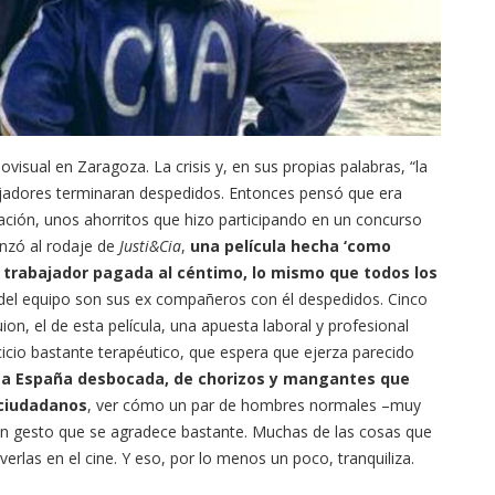
visual en Zaragoza. La crisis y, en sus propias palabras, “la
ajadores terminaran despedidos. Entonces pensó que era
ación, unos ahorritos que hizo participando en un concurso
anzó al rodaje de
Justi&Cia
,
una película hecha ‘como
a trabajador pagada al céntimo, lo mismo que todos los
 del equipo son sus ex compañeros con él despedidos. Cinco
on, el de esta película, una apuesta laboral y profesional
cicio bastante terapéutico, que espera que ejerza parecido
ta España desbocada, de chorizos y mangantes que
 ciudadanos
, ver cómo un par de hombres normales –muy
s un gesto que se agradece bastante. Muchas de las cosas que
rlas en el cine. Y eso, por lo menos un poco, tranquiliza.