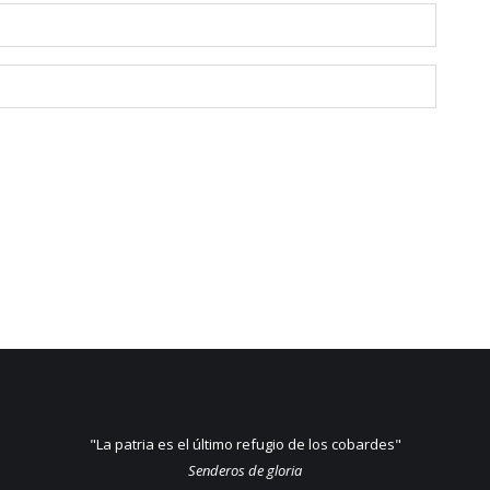
"La patria es el último refugio de los cobardes"
Senderos de gloria