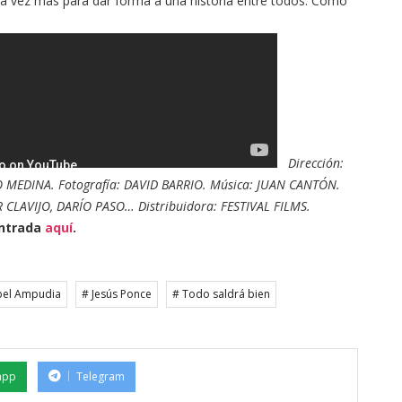
a vez más para dar forma a una historia entre todos. Como
Dirección:
O MEDINA. Fotografía: DAVID BARRIO. Música: JUAN CANTÓN.
CLAVIJO, DARÍO PASO… Distribuidora: FESTIVAL FILMS.
entrada
aquí
.
bel Ampudia
# Jesús Ponce
# Todo saldrá bien
app
Telegram