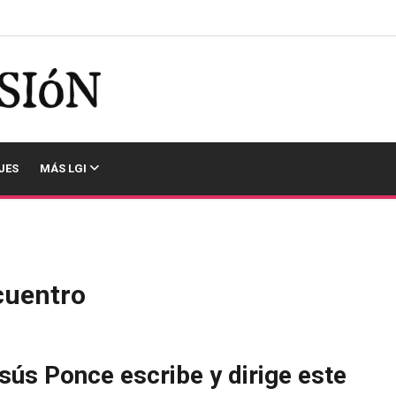
JES
MÁS LGI
cuentro
sús Ponce escribe y dirige este