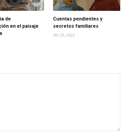
ia de
Cuentas pendientes y
Él
ción en el paisaje
secretos familiares
Dic
e
Abr 25, 2023