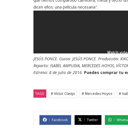
que hemos compartido carretera, mesa y techo un
dicen ellos: una película necesaria".
JESÚS PONCE. Guion: JESÚS PONCE. Producción: KIK
Reparto: ISABEL AMPUDIA, MERCEDES HOYOS, VÍCTOR 
Estreno: 8 de julio de 2016.
Puedes comprar tu 
TAGS:
# Víctor Clavijo
# Mercedes Hoyos
# Isa
Facebook
Twitter
Whats