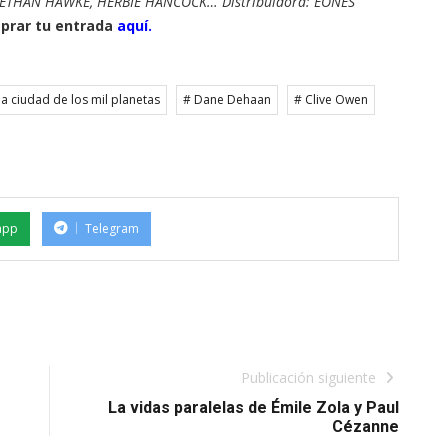
 ETHAN HAWKE, HERBIE HANCOCK… Distribuidora: EONES
prar tu entrada
aquí.
 la ciudad de los mil planetas
# Dane Dehaan
# Clive Owen
app
Telegram
Publicación siguiente
La vidas paralelas de Émile Zola y Paul
Cézanne