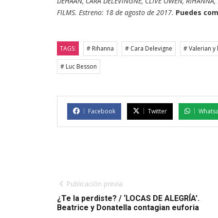
DEHAAN, CARA DELEVINGNE, CLIVE OWEN, RIHANNA,
FILMS. Estreno: 18 de agosto de 2017.
Puedes com
TAGS:
# Rihanna
# Cara Delevigne
# Valerian y
# Luc Besson
Facebook
Twitter
Whats
Publicación previa
¿Te la perdiste? / ‘LOCAS DE ALEGRÍA’.
Beatrice y Donatella contagian euforia