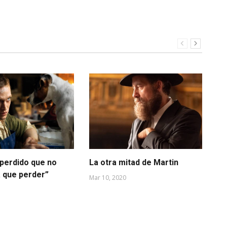
 perdido que no
La otra mitad de Martin
Un
a que perder”
un
Mar 10, 2020
Ago