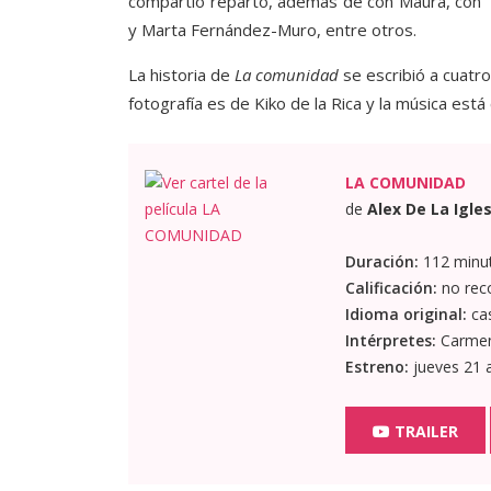
compartió reparto, además de con Maura, con Te
y Marta Fernández-Muro, entre otros.
La historia de
La comunidad
se escribió a cuatro
fotografía es de Kiko de la Rica y la música es
LA COMUNIDAD
de
Alex De La Igles
Duración:
112 minu
Calificación:
no rec
Idioma original:
cas
Intérpretes:
Carmen 
Estreno:
jueves 21 
TRAILER