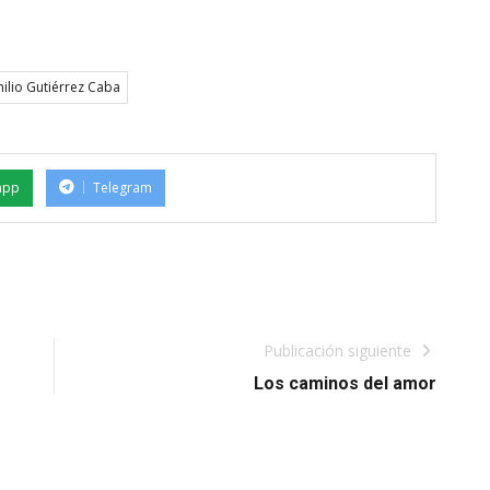
ilio Gutiérrez Caba
app
Telegram
Publicación siguiente
Los caminos del amor