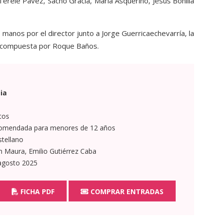
rele Pávez, Sacho Gracia, María Asquerino, Jesús Bonilla
 manos por el director junto a Jorge Guerricaechevarría, la
tá compuesta por Roque Baños.
ia
tos
omendada para menores de 12 años
tellano
Maura, Emilio Gutiérrez Caba
agosto 2025
FICHA PDF
COMPRAR ENTRADAS