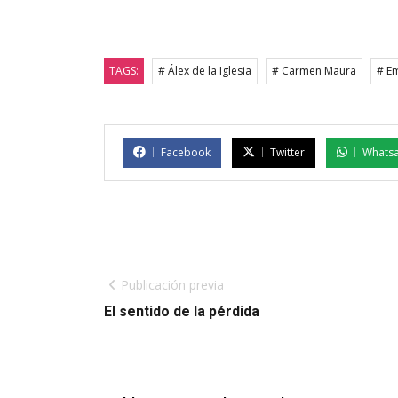
TAGS:
# Álex de la Iglesia
# Carmen Maura
# Em
Facebook
Twitter
Whats
Publicación previa
El sentido de la pérdida