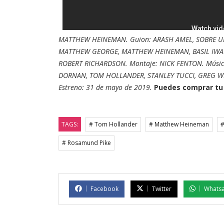
MATTHEW HEINEMAN. Guion: ARASH AMEL, SOBRE UN 
MATTHEW GEORGE, MATTHEW HEINEMAN, BASIL IWAN
ROBERT RICHARDSON. Montaje: NICK FENTON. Música
DORNAN, TOM HOLLANDER, STANLEY TUCCI, GREG WIS
Estreno: 31 de mayo de 2019.
Puedes comprar tu
TAGS:
# Tom Hollander
# Matthew Heineman
#
# Rosamund Pike
Facebook
Twitter
Whats