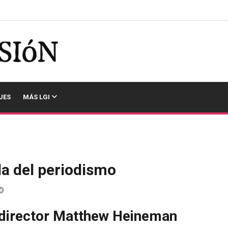
JES
MÁS LGI
da del periodismo
 director Matthew Heineman