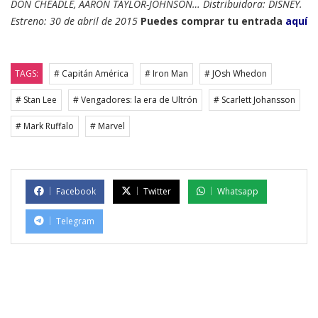
DON CHEADLE, AARON TAYLOR-JOHNSON… Distribuidora: DISNEY.
Estreno: 30 de abril de 2015
Puedes comprar tu entrada
aquí
TAGS:
# Capitán América
# Iron Man
# JOsh Whedon
# Stan Lee
# Vengadores: la era de Ultrón
# Scarlett Johansson
# Mark Ruffalo
# Marvel
Facebook
Twitter
Whatsapp
Telegram