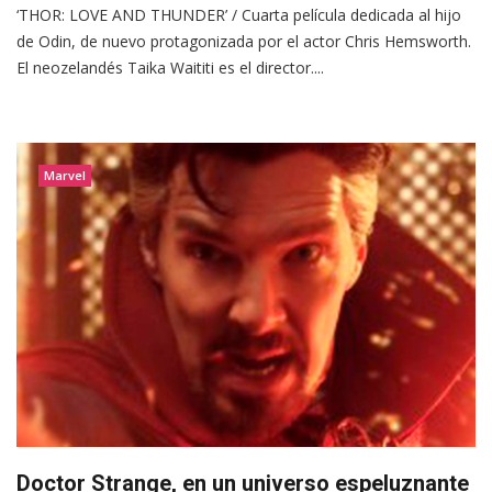
‘THOR: LOVE AND THUNDER’ / Cuarta película dedicada al hijo
de Odin, de nuevo protagonizada por el actor Chris Hemsworth.
El neozelandés Taika Waititi es el director....
Marvel
Doctor Strange, en un universo espeluznante