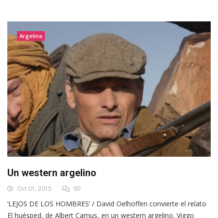
Argelina
Un western argelino
Oct 01, 2015
00
‘LEJOS DE LOS HOMBRES’ / David Oelhoffen convierte el relato
El huésped, de Albert Camus, en un western argelino. Viggo