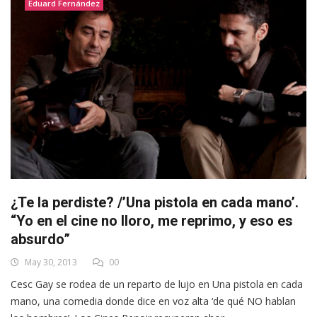
Eduard Fernández
¿Te la perdiste? /’Una pistola en cada mano’.
“Yo en el cine no lloro, me reprimo, y eso es
absurdo”
May 30, 2013
00
Cesc Gay se rodea de un reparto de lujo en Una pistola en cada
mano, una comedia donde dice en voz alta ‘de qué NO hablan