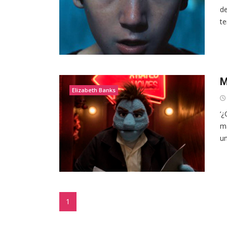
de
te
M
Elizabeth Banks
‘
ma
un
1