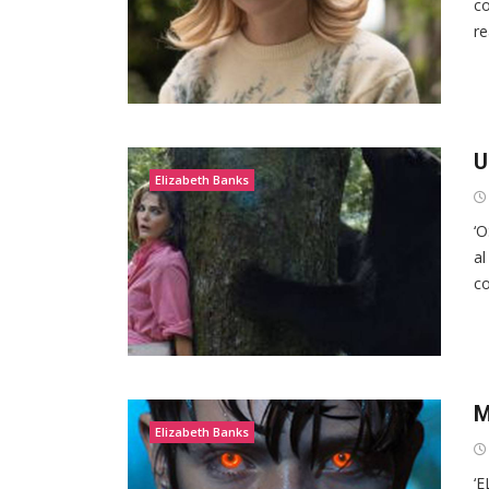
co
re
U
Elizabeth Banks
‘O
al
co
M
Elizabeth Banks
‘E