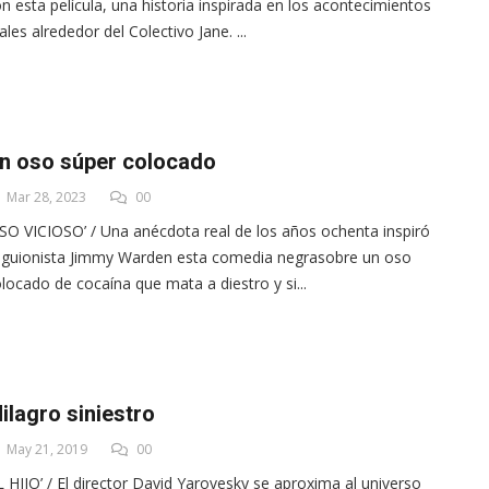
n esta película, una historia inspirada en los acontecimientos
ales alrededor del Colectivo Jane. ...
n oso súper colocado
Mar 28, 2023
00
SO VICIOSO’ / Una anécdota real de los años ochenta inspiró
 guionista Jimmy Warden esta comedia negrasobre un oso
locado de cocaína que mata a diestro y si...
ilagro siniestro
May 21, 2019
00
L HIJO’ / El director David Yarovesky se aproxima al universo