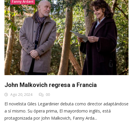
Fanny Ardant
John Malkovich regresa a Francia
Ago 20, 2024
00
El novelista Giles Legardinier debuta como director adaptándose
a sí mismo. Su ópera prima, El mayordomo inglés, está
protagonizada por John Malkovich, Fanny Arda...