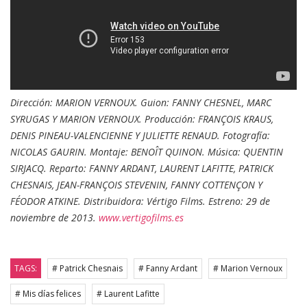
Dirección: MARION VERNOUX. Guion: FANNY CHESNEL, MARC
SYRUGAS Y MARION VERNOUX. Producción: FRANÇOIS KRAUS,
DENIS PINEAU-VALENCIENNE Y JULIETTE RENAUD. Fotografía:
NICOLAS GAURIN. Montaje: BENOÎT QUINON.
Música: QUENTIN
SIRJACQ. Reparto: FANNY ARDANT, LAURENT LAFITTE, PATRICK
CHESNAIS, JEAN-FRANÇOIS STEVENIN, FANNY COTTENÇON Y
FÉODOR ATKINE. Distribuidora: Vértigo Films. Estreno: 29 de
noviembre de 2013.
www.vertigofilms.es
TAGS:
# Patrick Chesnais
# Fanny Ardant
# Marion Vernoux
# Mis días felices
# Laurent Lafitte