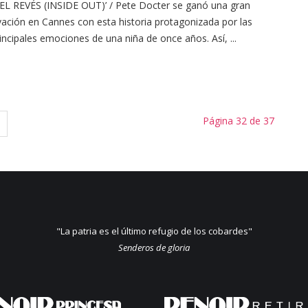
EL REVÉS (INSIDE OUT)’ / Pete Docter se ganó una gran
ación en Cannes con esta historia protagonizada por las
incipales emociones de una niña de once años. Así, ...
Página 32 de 37
"La patria es el último refugio de los cobardes"
Senderos de gloria