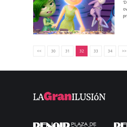
‘D
ov
pr
<<
30
31
32
33
34
>>