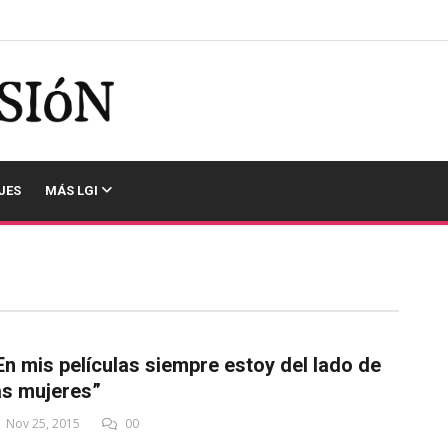
JES
MÁS LGI
En mis películas siempre estoy del lado de
as mujeres”
Nov 25, 2015
00