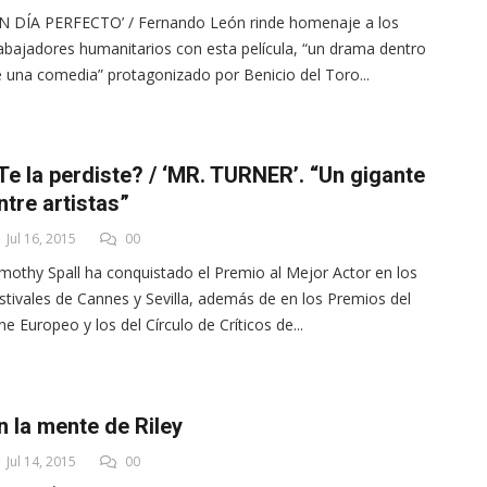
N DÍA PERFECTO’ / Fernando León rinde homenaje a los
abajadores humanitarios con esta película, “un drama dentro
 una comedia” protagonizado por Benicio del Toro...
Te la perdiste? / ‘MR. TURNER’. “Un gigante
ntre artistas”
Jul 16, 2015
00
mothy Spall ha conquistado el Premio al Mejor Actor en los
stivales de Cannes y Sevilla, además de en los Premios del
ne Europeo y los del Círculo de Críticos de...
n la mente de Riley
Jul 14, 2015
00