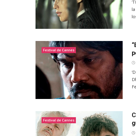
‘T
la
lo
“
Festival de Cannes
p
‘D
Dh
Fe
C
Festival de Cannes
g