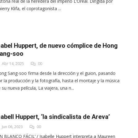
storia real de la heredera del imperio L’Oréal. Dirigida por
ierry Klifa, el coprotagonista ...
sabel Huppert, de nuevo cómplice de Hong
ang-soo
Abr 14, 2025
00
ng Sang-soo firma desde la dirección y el guion, pasando
r la producción y la fotografía, hasta el montaje y la música
 su nueva película, La viajera, una n...
sabell Huppert, ‘la sindicalista de Areva’
Jun 06, 2023
00
N BLANCO FÁCIL’ / Isabelle Huppert interpreta a Maureen