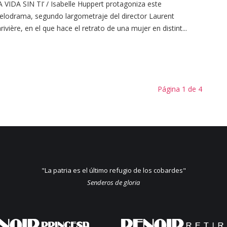
A VIDA SIN TI’ / Isabelle Huppert protagoniza este
lodrama, segundo largometraje del director Laurent
rivière, en el que hace el retrato de una mujer en distint...
Página 1 de 4
"La patria es el último refugio de los cobardes"
Senderos de gloria