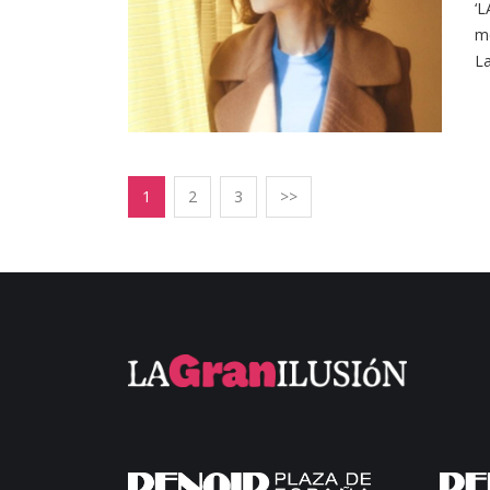
‘L
me
La
1
2
3
>>