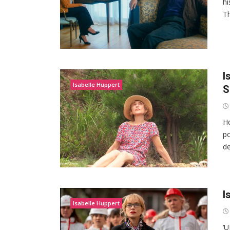
hi
Th
I
Isabelle Huppert
S
Ho
po
de
I
Isabelle Huppert
‘U