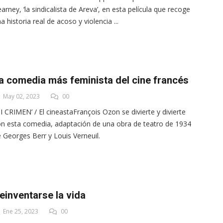
arney, ‘la sindicalista de Areva’, en esta película que recoge
a historia real de acoso y violencia ...
a comedia más feminista del cine francés
May 02, 2023
00
I CRIMEN’ / El cineastaFrançois Ozon se divierte y divierte
n esta comedia, adaptación de una obra de teatro de 1934
 Georges Berr y Louis Verneuil.
einventarse la vida
Ene 25, 2023
00