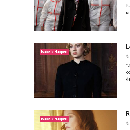
Ke
un
L
Isabelle Huppert
‘M
co
de
R
Isabelle Huppert