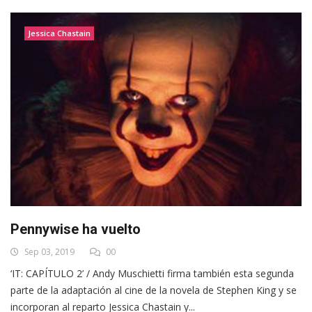
Jessica Chastain
Pennywise ha vuelto
Sep 03, 2019
00
‘IT: CAPÍTULO 2’ / Andy Muschietti firma también esta segunda
parte de la adaptación al cine de la novela de Stephen King y se
incorporan al reparto Jessica Chastain y...