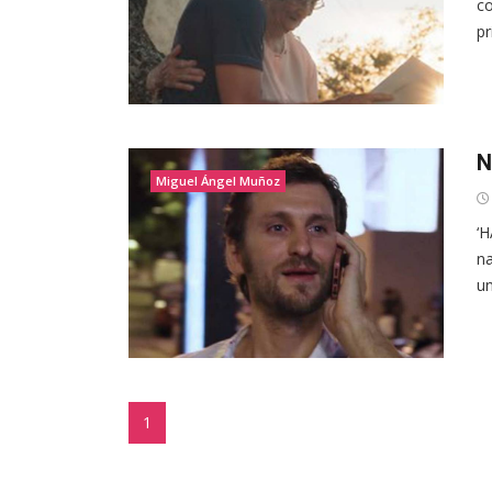
co
pr
N
Miguel Ángel Muñoz
‘H
na
un
1