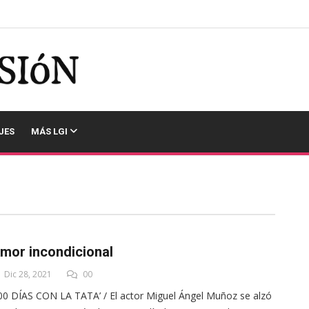
JES
MÁS LGI
mor incondicional
Dic 28, 2021
00
00 DÍAS CON LA TATA’ / El actor Miguel Ángel Muñoz se alzó