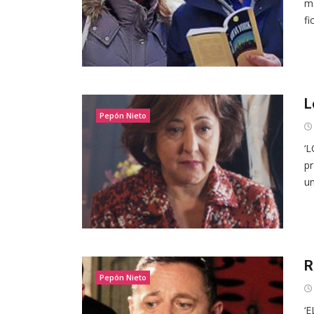
mo
fi
L
Pepón Nieto
‘L
pr
un
R
Pepón Nieto
‘E