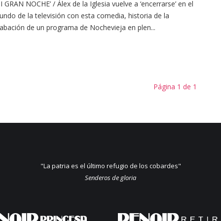
I GRAN NOCHE’ / Álex de la Iglesia vuelve a ‘encerrarse’ en el
ndo de la televisión con esta comedia, historia de la
abación de un programa de Nochevieja en plen...
Página 1 de 1
"La patria es el último refugio de los cobardes"
Senderos de gloria