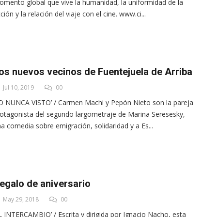
mento global que vive la humanidad, la uniformidad de la
cción y la relación del viaje con el cine. www.ci...
os nuevos vecinos de Fuentejuela de Arriba
Jul 10, 2019
00
O NUNCA VISTO’ / Carmen Machi y Pepón Nieto son la pareja
otagonista del segundo largometraje de Marina Seresesky,
a comedia sobre emigración, solidaridad y a Es...
egalo de aniversario
May 29, 2018
00
L INTERCAMBIO’ / Escrita y dirigida por Ignacio Nacho, esta