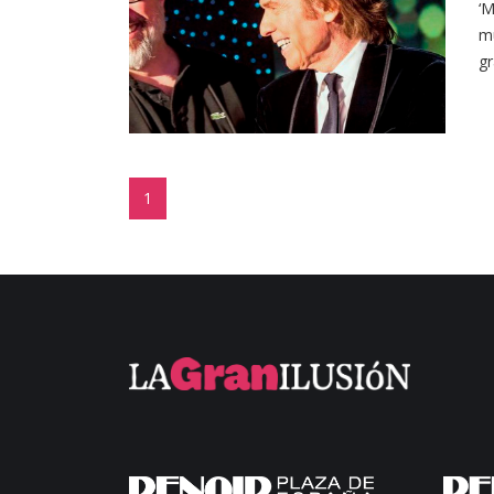
‘M
mu
gr
1