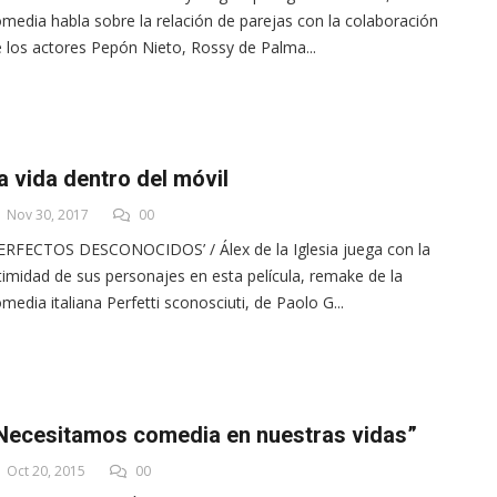
media habla sobre la relación de parejas con la colaboración
 los actores Pepón Nieto, Rossy de Palma...
a vida dentro del móvil
Nov 30, 2017
00
ERFECTOS DESCONOCIDOS’ / Álex de la Iglesia juega con la
timidad de sus personajes en esta película, remake de la
media italiana Perfetti sconosciuti, de Paolo G...
Necesitamos comedia en nuestras vidas”
Oct 20, 2015
00