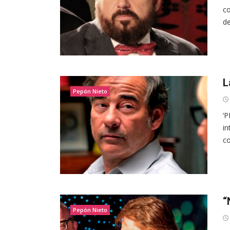
co
de
L
Pepón Nieto
‘P
in
co
“
Pepón Nieto