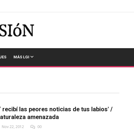
JES
MÁS LGI
Y recibí las peores noticias de tus labios' /
aturaleza amenazada
Nov 22, 2012
00