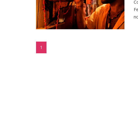
Co
Fe
no
1