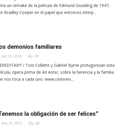
rma un remake de la película de Edmund Goulding de 1947,
n Bradley Cooper en el papel que entonces interp...
os demonios familiares
Jun 19, 2018
00
EREDITARY’ / Toni Collette y Gabriel Byrne protagonizan esta
lícula, ópera prima de Ari Aster, sobre la herencia y la familia
e nos toca a cada uno. www.cinesren...
Tenemos la obligación de ser felices”
Ene 15, 2015
00