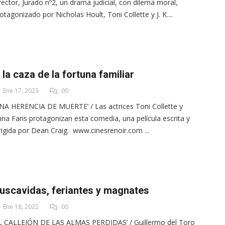
rector, Jurado nº2, un drama judicial, con dilema moral,
otagonizado por Nicholas Hoult, Toni Collette y J. K....
 la caza de la fortuna familiar
Ene 17, 2023
00
NA HERENCIA DE MUERTE’ / Las actrices Toni Collette y
na Faris protagonizan esta comedia, una película escrita y
rigida por Dean Craig. www.cinesrenoir.com ...
uscavidas, feriantes y magnates
Ene 18, 2022
00
EL CALLEJÓN DE LAS ALMAS PERDIDAS’ / Guillermo del Toro