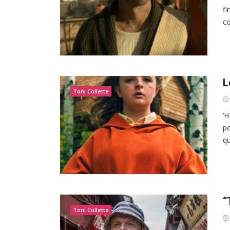
fi
co
L
Toni Collette
‘H
pe
qu
“
Toni Collette