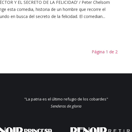
HÉCTOR Y EL SECRETO DE LA FELICIDAD’ / Peter Chelsom
rige esta comedia, historia de un hombre que recorre el
ndo en busca del secreto de la felicidad. El comedian...
Página 1 de 2
"La patria es el último refugio de los cobardes"
Senderos de gloria