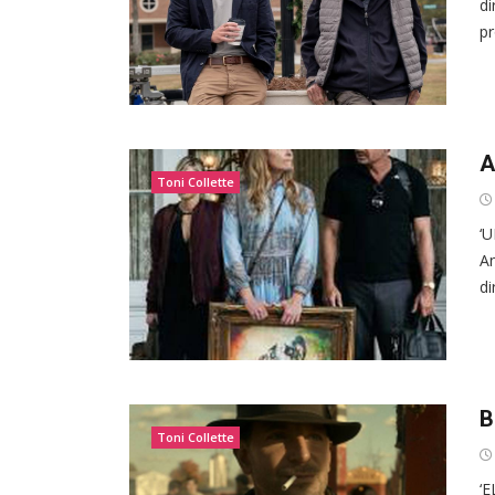
di
pr
A
Toni Collette
‘U
An
di
B
Toni Collette
‘