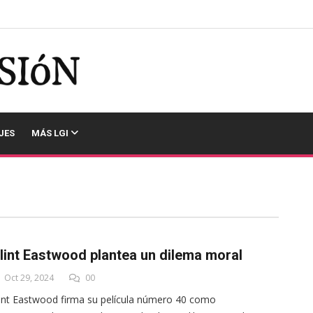
JES
MÁS LGI
lint Eastwood plantea un dilema moral
Oct 29, 2024
00
int Eastwood firma su película número 40 como