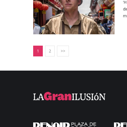
‘
di
mu
1
2
>>