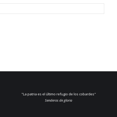
"La patria es el último refugio de los cobardes"
Senderos de gloria