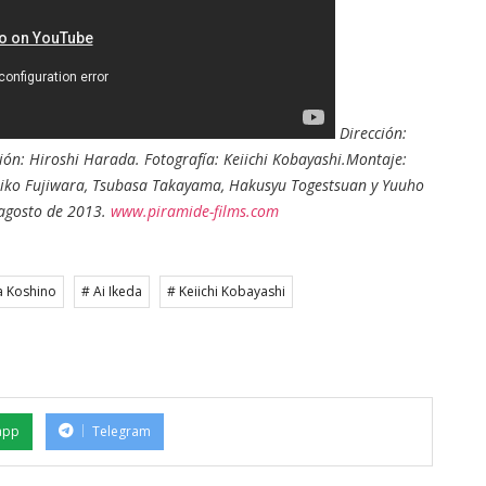
Dirección:
ión: Hiroshi Harada. Fotografía: Keiichi Kobayashi.Montaje:
 Reiko Fujiwara, Tsubasa Takayama, Hakusyu Togestsuan y Yuuho
 agosto de 2013.
www.piramide-films.com
a Koshino
# Ai Ikeda
# Keiichi Kobayashi
app
Telegram