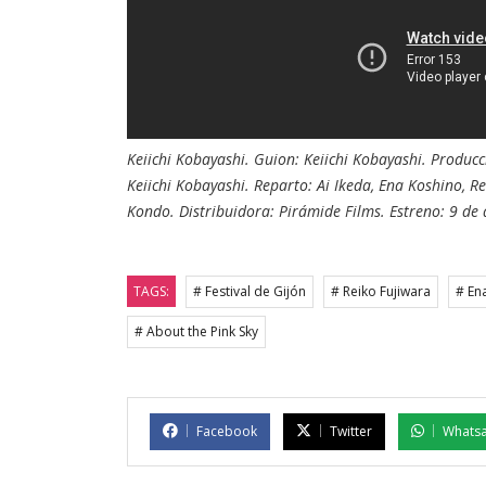
Keiichi Kobayashi. Guion: Keiichi Kobayashi. Producc
Keiichi Kobayashi. Reparto: Ai Ikeda, Ena Koshino,
Kondo. Distribuidora: Pirámide Films. Estreno: 9 de
TAGS:
# Festival de Gijón
# Reiko Fujiwara
# En
# About the Pink Sky
Facebook
Twitter
Whats