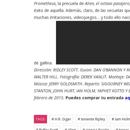
Prometheus,
la precuela de
Alien, el octavo pasajero
éxito de aquella. Además, claro, de las secuelas qu
muchas imitaciones, videojuegos… y todo ello nac
de gallina.
Dirección: RIDLEY SCOTT. Guion: DAN O’BANNON Y 
WALTER HILL.
Fotografía: DEREK VANLIT. Montaje:
Música: JERRY GOLDSMITH. Reparto: SIGOURNEY WE
STANTON, JOHN HURT, IAN HOLM, YAPHET KOTTO Y BOL
febrero de 2015.
Puedes comprar tu entrada
aq
TAGS:
# H.R. Giger
# teniente Ripley
# Iam Hol
# Ridley Scott
# Alien
# ciencia-ficción
# terror