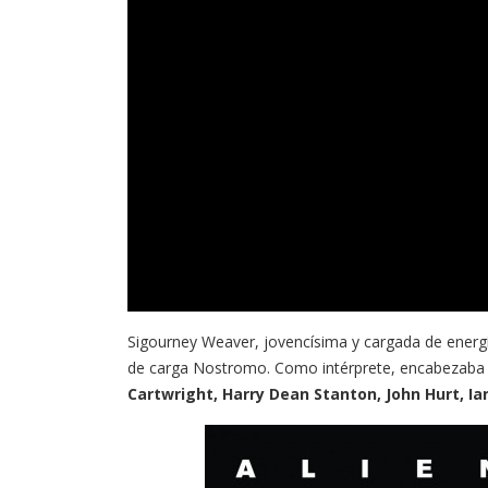
Sigourney Weaver, jovencísima y cargada de energía,
de carga Nostromo. Como intérprete, encabezaba
Cartwright, Harry Dean Stanton, John Hurt, Ia