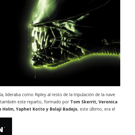
 lideraba como Ripley al resto de la tripulación de la nave
 también este reparto, formado por
Tom Skerrit, Veronica
n Holm, Yaphet Kotto y Bolaji Badejo
, este último, era el