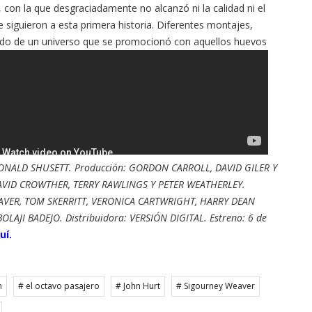
,
con la que desgraciadamente no alcanzó ni la calidad ni el
e siguieron a esta primera historia. Diferentes montajes,
ido de un universo que se promocionó con aquellos huevos
RONALD SHUSETT. Producción: GORDON CARROLL, DAVID GILER Y
 DAVID CROWTHER, TERRY RAWLINGS Y PETER WEATHERLEY.
AVER, TOM SKERRITT, VERONICA CARTWRIGHT, HARRY DEAN
AJI BADEJO. Distribuidora: VERSIÓN DIGITAL. Estreno: 6 de
uí.
m
# el octavo pasajero
# John Hurt
# Sigourney Weaver