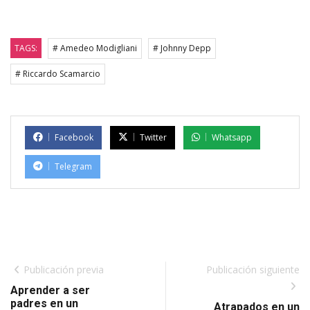
TAGS:
# Amedeo Modigliani
# Johnny Depp
# Riccardo Scamarcio
Facebook
Twitter
Whatsapp
Telegram
Publicación previa
Publicación siguiente
Aprender a ser
padres en un
Atrapados en un