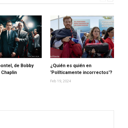
pontel, de Bobby
¿Quién es quién en
En
 Chaplin
'Políticamente incorrectos'?
Nov
Feb 19, 2024