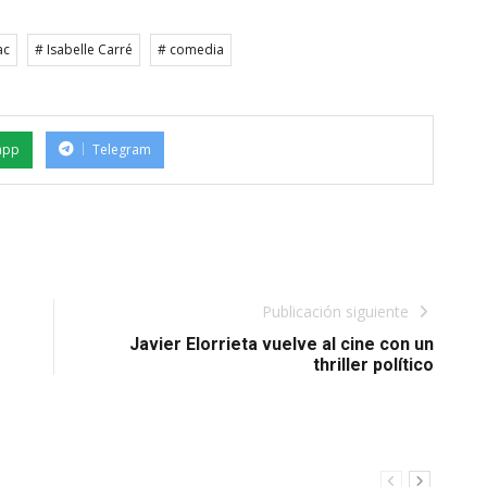
ac
# Isabelle Carré
# comedia
app
Telegram
Publicación siguiente
Javier Elorrieta vuelve al cine con un
thriller político