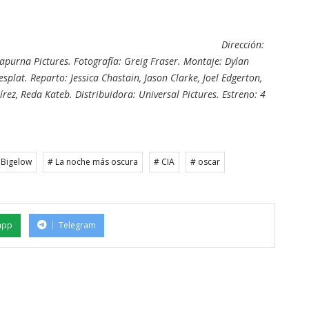
Dirección:
purna Pictures. Fotografía: Greig Fraser. Montaje: Dylan
plat. Reparto: Jessica Chastain, Jason Clarke, Joel Edgerton,
rez, Reda Kateb. Distribuidora: Universal Pictures. Estreno: 4
 Bigelow
# La noche más oscura
# CIA
# oscar
app
Telegram