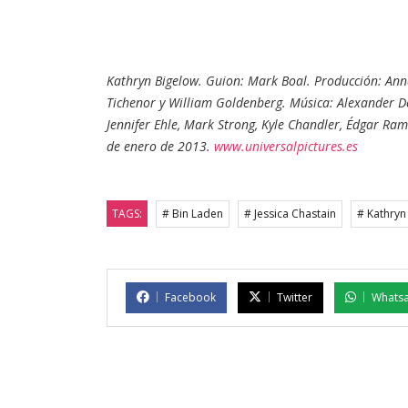
Kathryn Bigelow. Guion: Mark Boal. Producción: Anna
Tichenor y William Goldenberg. Música: Alexander Des
Jennifer Ehle, Mark Strong, Kyle Chandler, Édgar Ramí
de enero de 2013.
www.universalpictures.es
TAGS:
# Bin Laden
# Jessica Chastain
# Kathryn
Facebook
Twitter
Whats