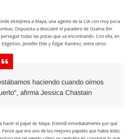
, donde interpreta a Maya, una agente de la CIA con muy poca
bombas. Dispuesta a descubrir el paradero de Osama Bin
 perseguir todas las pistas que va encontrando. Con ella, en
 Edgerton, Jennifer Ehle y Édgar Ramírez, entre otros.
 estábamos haciendo cuando oímos
erto", afirma Jessica Chastain
ebía hacer el papel de Maya. Entendí inmediatamente por qué
 Pensé que era uno de los mejores papeles que había leído;
. Incluso me reí viendo cómo se centraba en conseguir lo que