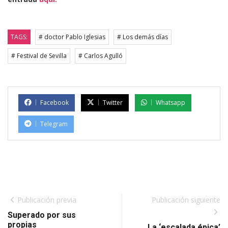
TAGS:
# doctor Pablo Iglesias
# Los demás días
# Festival de Sevilla
# Carlos Agulló
Facebook
Twitter
Whatsapp
Telegram
Publicación previa
Publicación siguiente
Superado por sus
propias
La ‘escalada épica’