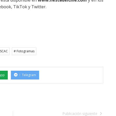
a está disponible en
www.fiestadelcine.com
y en los
cebook, TikTok y Twitter.
ESCAC
# Fotogramas
app
Telegram
Publicación siguiente