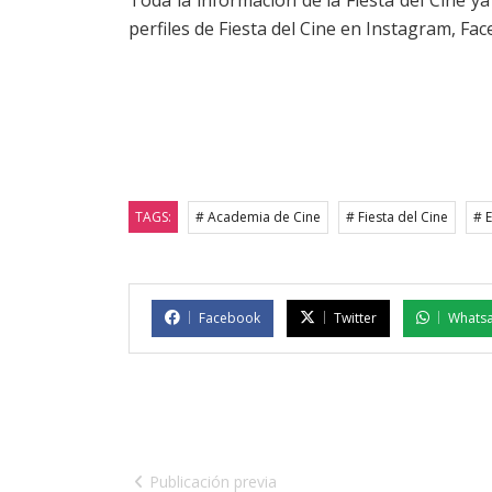
Toda la información de la Fiesta del Cine y
perfiles de Fiesta del Cine en Instagram, Fa
TAGS:
# Academia de Cine
# Fiesta del Cine
# 
Facebook
Twitter
Whats
Publicación previa