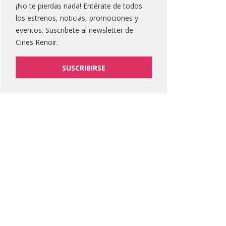
¡No te pierdas nada! Entérate de todos
los estrenos, noticias, promociones y
eventos. Suscribete al newsletter de
Cines Renoir.
SUSCRIBIRSE
 nacimiento del movimiento
Vuelve la Fiesta del Cine /
TBIQ+ en Andalucía
Del 15 al 18 de mayo
 04, 2023
Abr 13, 2023