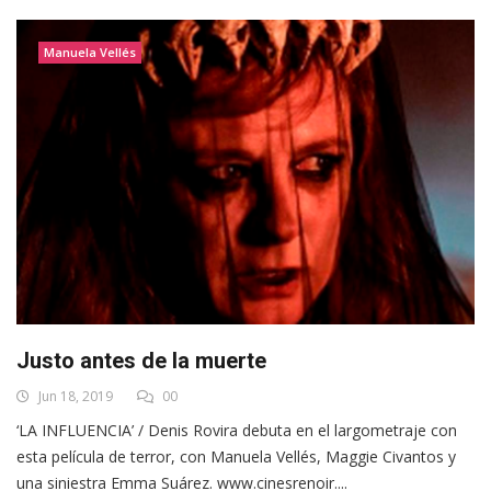
Manuela Vellés
Justo antes de la muerte
Jun 18, 2019
00
‘LA INFLUENCIA’ / Denis Rovira debuta en el largometraje con
esta película de terror, con Manuela Vellés, Maggie Civantos y
una siniestra Emma Suárez. www.cinesrenoir....