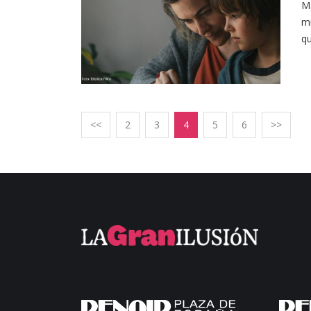
Ma
mi
qu
<<
2
3
4
5
6
>>