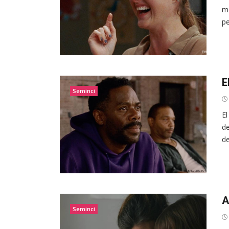
me
pe
E
Seminci
El
de
de
A
Seminci