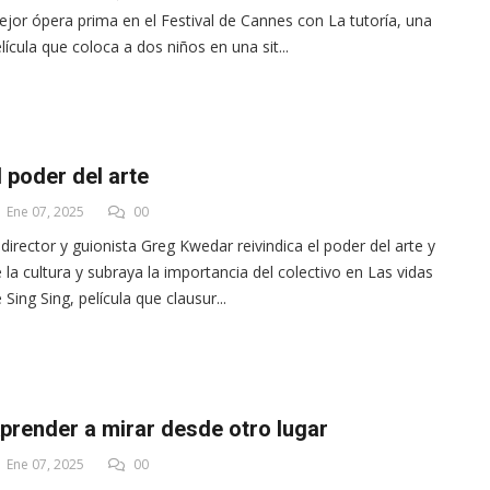
jor ópera prima en el Festival de Cannes con La tutoría, una
lícula que coloca a dos niños en una sit...
l poder del arte
Ene 07, 2025
00
 director y guionista Greg Kwedar reivindica el poder del arte y
 la cultura y subraya la importancia del colectivo en Las vidas
 Sing Sing, película que clausur...
prender a mirar desde otro lugar
Ene 07, 2025
00