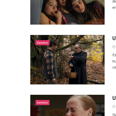
di
en
U
Seminci
Es
nu
ce
U
Seminci
Ha