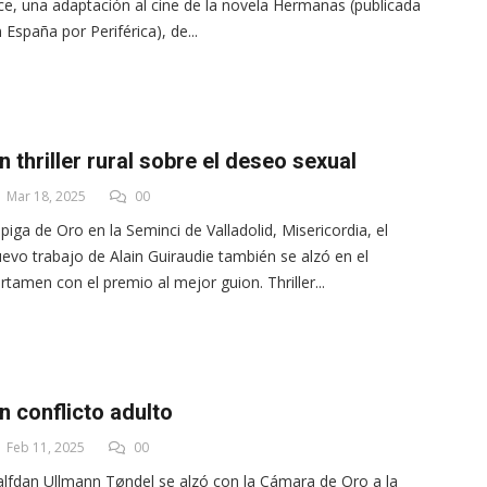
ce, una adaptación al cine de la novela Hermanas (publicada
 España por Periférica), de...
n thriller rural sobre el deseo sexual
Mar 18, 2025
00
piga de Oro en la Seminci de Valladolid, Misericordia, el
evo trabajo de Alain Guiraudie también se alzó en el
rtamen con el premio al mejor guion. Thriller...
n conflicto adulto
Feb 11, 2025
00
lfdan Ullmann Tøndel se alzó con la Cámara de Oro a la