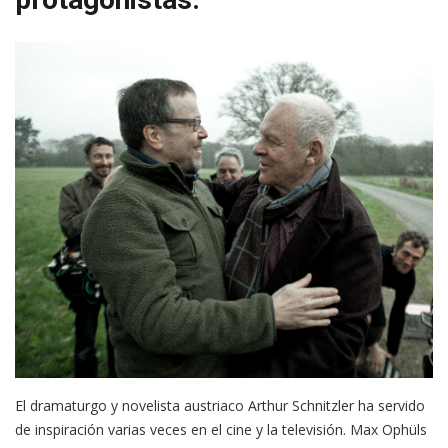
El dramaturgo y novelista austriaco Arthur Schnitzler ha servido
de inspiración varias veces en el cine y la televisión. Max Ophüls