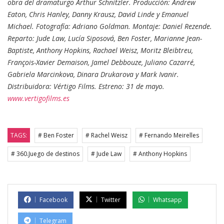
obra del dramaturgo Arthur Schnitzler. Producción: Andrew
Eaton, Chris Hanley, Danny Krausz, David Linde y Emanuel
Michael. Fotografía: Adriano Goldman. Montaje: Daniel Rezende.
Reparto: Jude Law, Lucía Siposová, Ben Foster, Marianne Jean-
Baptiste, Anthony Hopkins, Rachael Weisz, Moritz Bleibtreu,
François-Xavier Demaison, Jamel Debbouze, Juliano Cazarré,
Gabriela Marcinkova, Dinara Drukarova y Mark Ivanir.
Distribuidora: Vértigo Films. Estreno: 31 de mayo.
www.vertigofilms.es
TAGS:
# Ben Foster
# Rachel Weisz
# Fernando Meirelles
# 360.Juego de destinos
# Jude Law
# Anthony Hopkins
Facebook
Twitter
Whatsapp
Telegram