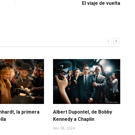
El viaje de vuelta
hardt, la primera
Albert Dupontel, de Bobby
¿Q
lla
Kennedy a Chaplin
'P
Abr 08, 2024
Feb