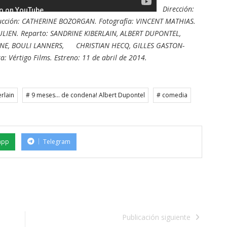
Dirección:
cción: CATHERINE BOZORGAN. Fotografía: VINCENT MATHIAS.
ULIEN. Reparto: SANDRINE KIBERLAIN, ALBERT DUPONTEL,
SNE, BOULI LANNERS, CHRISTIAN HECQ, GILLES GASTON-
 Vértigo Films. Estreno: 11 de abril de 2014.
rlain
# 9 meses... de condena! Albert Dupontel
# comedia
app
Telegram
Publicación siguiente