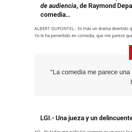
de audiencia
, de Raymond Depar
comedia…
ALBERT DUPONTEL.- Es más un drama divertido que 
Yo le ha pervertido en comedia, que me parece qu
"La comedia me parece una 
LGI.- Una jueza y un delincuen
AD.- En todas mis películas siempre es un poco lo