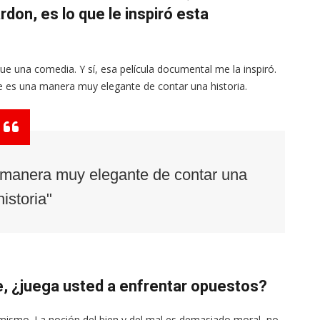
don, es lo que le inspiró esta
una comedia. Y sí, esa película documental me la inspiró.
e es una manera muy elegante de contar una historia.
manera muy elegante de contar una
historia"
te, ¿juega usted a enfrentar opuestos?
 mismo. La noción del bien y del mal es demasiado moral, no